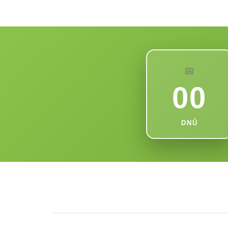
📅
00
DNŮ