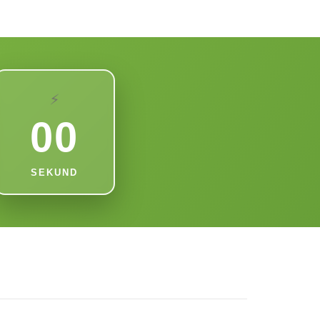
⚡
00
SEKUND