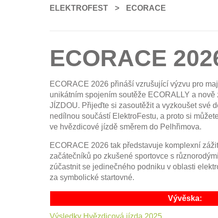
ELEKTROFEST
>
ECORACE
ECORACE 202
ECORACE 2026 přináší vzrušující výzvu pro maji
unikátním spojením soutěže ECORALLY a no
JÍZDOU. Přijeďte si zasoutěžit a vyzkoušet své 
nedílnou součástí ElektroFestu, a proto si můžete
ve hvězdicové jízdě směrem do Pelhřimova.
ECORACE 2026 tak představuje komplexní zážit
začátečníků po zkušené sportovce s různorodým
zúčastnit se jedinečného podniku v oblasti elektr
za symbolické startovné.
Vývěska:
Výsledky Hvězdicová jízda 2025
,