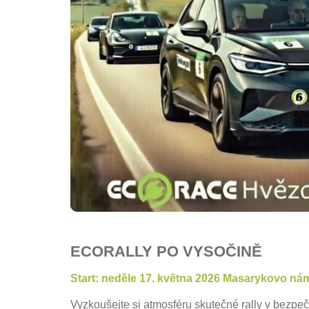
ECORALLY PO VYSOČINĚ
Start: neděle 17. května 2026 Masarykovo nám
Vyzkoušejte si atmosféru skutečné rally v bezp