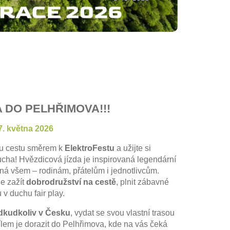
 DO PELHŘIMOVA!!!
7. května 2026
u cestu směrem k
ElektroFestu
a užijte si
ucha
! Hvězdicová jízda je inspirovaná legendární
ená všem – rodinám, přátelům i jednotlivcům.
le zažít
dobrodružství na cestě
, plnit zábavné
 v duchu fair play.
dkudkoliv v Česku
, vydat se svou vlastní trasou
ílem je
dorazit do Pelhřimova
, kde na vás čeká