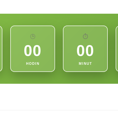
🕒
⏱️
00
00
HODIN
MINUT