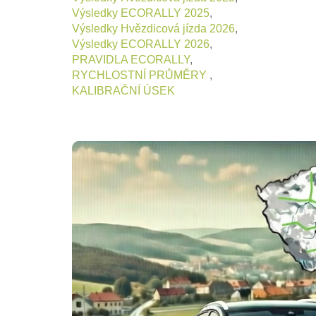
Výsledky ECORALLY 2025
,
Výsledky Hvězdicová jízda 2026
,
Výsledky ECORALLY 2026
,
PRAVIDLA ECORALLY
,
RYCHLOSTNÍ PRŮMĚRY
,
KALIBRAČNÍ ÚSEK