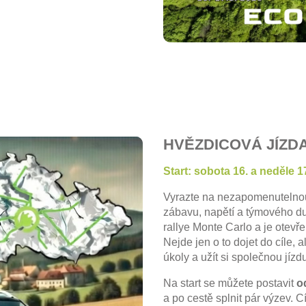
HVĚZDICOVÁ JÍZDA
Start: sobota 16. a neděle 1
Vyrazte na nezapomenutelno
zábavu, napětí a týmového d
rallye Monte Carlo a je otevř
Nejde jen o to dojet do cíle, a
úkoly a užít si společnou jízdu
Na start se můžete postavit
o
a po cestě splnit pár výzev. C