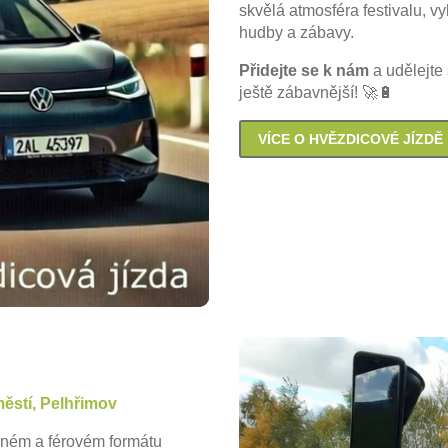
skvělá atmosféra festivalu, vy
hudby a zábavy.
Přidejte se k nám
a udělejte
ještě zábavnější! 🚀🔋
VÍCE O HVĚZDICOVÉ JÍZDĚ
ěstí, Pelhřimov
ečném a férovém formátu