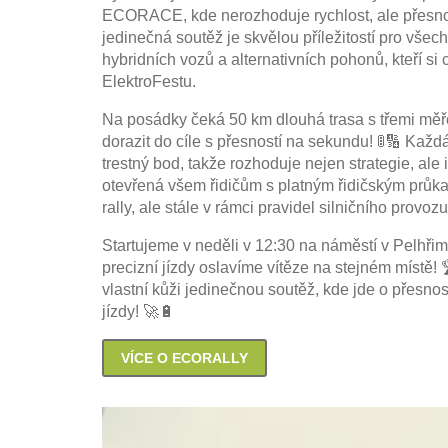
ECORACE, kde nerozhoduje rychlost, ale přesnos
jedinečná soutěž je skvělou příležitostí pro všec
hybridních vozů a alternativních pohonů, kteří si 
ElektroFestu.
Na posádky čeká 50 km dlouhá trasa s třemi měř
dorazit do cíle s přesností na sekundu! 🚦🔢 Ka
trestný bod, takže rozhoduje nejen strategie, ale i
otevřená všem řidičům s platným řidičským průkaze
rally, ale stále v rámci pravidel silničního provozu
Startujeme v neděli v 12:30 na náměstí v Pelhř
precizní jízdy oslavíme vítěze na stejném místě! 
vlastní kůži jedinečnou soutěž, kde jde o přesno
jízdy! 🚀🔋
VÍCE O ECORALLY