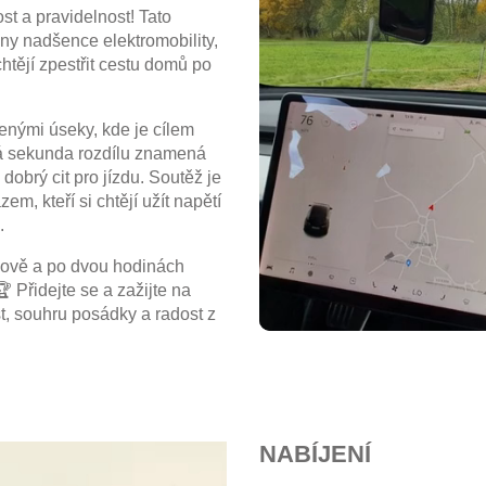
t a pravidelnost! Tato
hny nadšence elektromobility,
chtějí zpestřit cestu domů po
enými úseky, kde je cílem
ždá sekunda rozdílu znamená
 dobrý cit pro jízdu. Soutěž je
m, kteří si chtějí užít napětí
.
imově a po dvou hodinách
 Přidejte se a zažijte na
st, souhru posádky a radost z
NABÍJENÍ