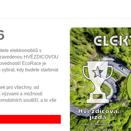
6
tele elektromobilů s
vě zavedenou HVĚZDICOVOU
dovednosti! EcoRace je
 vybrat, kdy budete startovat
ek pro všechny, od
i výzvami a možností
omobilních soutěží, a to vše