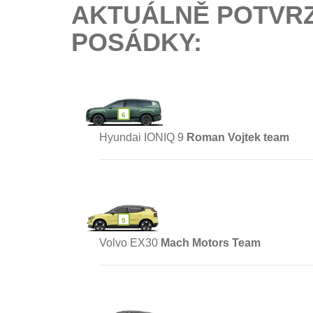
AKTUÁLNĚ POTVR
POSÁDKY:
6
Hyundai IONIQ 9
Roman Vojtek team
9
Volvo EX30
Mach Motors Team